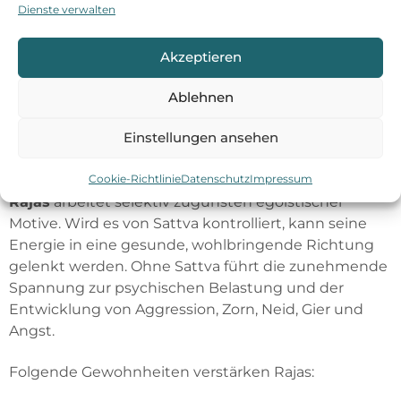
Mentaltraining
Dienste verwalten
Kontrolle der Anhaftung an Sinnesgenüsse (Sex,
Genussmittel, Drogen)
Akzeptieren
Gewaltfreie Kommunikation und aktives
Handeln für Frieden und Harmonie
Ablehnen
Großzügigkeit – mehr Geben als Nehmen
Wahrhaftigkeit im Denken, Reden und Handeln
Einstellungen ansehen
Tägliche Reinigung und Pflege unseres Körpers
Cookie-Richtlinie
Datenschutz
Impressum
von innen und außen
Rajas
arbeitet selektiv zugunsten egoistischer
Motive. Wird es von Sattva kontrolliert, kann seine
Energie in eine gesunde, wohlbringende Richtung
gelenkt werden. Ohne Sattva führt die zunehmende
Spannung zur psychischen Belastung und der
Entwicklung von Aggression, Zorn, Neid, Gier und
Angst.
Folgende Gewohnheiten verstärken Rajas: