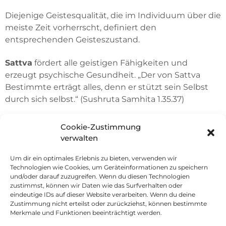
Diejenige Geistesqualität, die im Individuum über die
meiste Zeit vorherrscht, definiert den
entsprechenden Geisteszustand.
Sattva
fördert alle geistigen Fähigkeiten und
erzeugt psychische Gesundheit. „Der von Sattva
Bestimmte erträgt alles, denn er stützt sein Selbst
durch sich selbst.“ (Sushruta Samhita 1.35.37)
Folgende 10 Gewohnheiten stärken Sattva:
Cookie-Zustimmung
verwalten
Tägliche Meditationspraxis
Konsequente Achtsamkeit in allen Handlungen
Um dir ein optimales Erlebnis zu bieten, verwenden wir
Technologien wie Cookies, um Geräteinformationen zu speichern
Tägliche Reflektion des Erlebten und dessen
und/oder darauf zuzugreifen. Wenn du diesen Technologien
Austausch mit Gleichgesinnten
zustimmst, können wir Daten wie das Surfverhalten oder
Die Gemeinschaft mit anderen, von Sattva
eindeutige IDs auf dieser Website verarbeiten. Wenn du deine
Zustimmung nicht erteilst oder zurückziehst, können bestimmte
geprägten Menschen
Merkmale und Funktionen beeinträchtigt werden.
Lebenslanges Lernen und tägliches