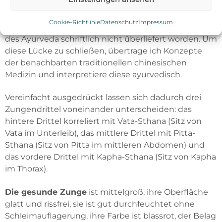
gefärbt, gestaut-gespannt-gequirlt
Eine topographische Zuordnung von Organen auf
Cookie-Richtlinie
Datenschutz
Impressum
der Zunge ist anhand der klassischen Kompendien
des Ayurveda schriftlich nicht überliefert worden. Um
diese Lücke zu schließen, übertrage ich Konzepte
der benachbarten traditionellen chinesischen
Medizin und interpretiere diese ayurvedisch.
Vereinfacht ausgedrückt lassen sich dadurch drei
Zungendrittel voneinander unterscheiden: das
hintere Drittel korreliert mit Vata-Sthana
(Sitz von
Vata im Unterleib), das
mittlere Drittel mit Pitta-
Sthana
(Sitz von Pitta im mittleren Abdomen) und
das
vordere Drittel mit Kapha-Sthana
(Sitz von Kapha
im Thorax).
Die gesunde Zunge
ist mittelgroß, ihre Oberfläche
glatt und rissfrei, sie ist gut durchfeuchtet ohne
Schleimauflagerung, ihre Farbe ist blassrot, der Belag