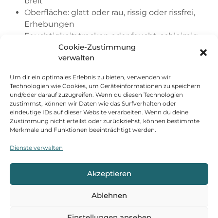
breit
Oberfläche: glatt oder rau, rissig oder rissfrei,
Erhebungen
Feuchtigkeit: trocken oder feucht, schleimig
Cookie-Zustimmung
oder klar
verwalten
Farbe: blassrot, blass, livide oder rötlich
Bewegung: ruhig, zittrig, schlapprig
Um dir ein optimales Erlebnis zu bieten, verwenden wir
Zungenbelag
Technologien wie Cookies, um Geräteinformationen zu speichern
und/oder darauf zuzugreifen. Wenn du diesen Technologien
zustimmst, können wir Daten wie das Surfverhalten oder
Dicke: dünn, mitteldick, dick
eindeutige IDs auf dieser Website verarbeiten. Wenn du deine
Farbe: weißlich, gräulich, bräunlich, gelblich,
Zustimmung nicht erteilst oder zurückziehst, können bestimmte
grünlich, schwärzlich
Merkmale und Funktionen beeinträchtigt werden.
Feuchtigkeit: trocken-alt oder feucht-frisch
Dienste verwalten
Topographie: welches Zungendrittel ist wie
belegt
Akzeptieren
Unterzungenseite
Ablehnen
Farbe: blass, livide, rötlich, gelblich
Venen: kaum sichtbar, hervortretend, dunkel
Einstellungen ansehen