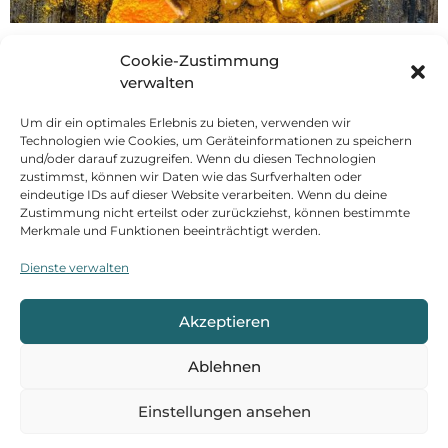
Manche nennen sie Kräuterpillen, andere
Cookie-Zustimmung
Gewürzpulver, Heilschnaps oder Medikamente. Ganz
verwalten
gleich, welchen Namen wir ayurvedischen
Produkten auch zuordnen möchten, eines steht fest:
Um dir ein optimales Erlebnis zu bieten, verwenden wir
kein Gesundheitssystem weltweit weist eine dem
Technologien wie Cookies, um Geräteinformationen zu speichern
und/oder darauf zuzugreifen. Wenn du diesen Technologien
Ayurveda vergleichbare Vielfalt an pflanzlichen
zustimmst, können wir Daten wie das Surfverhalten oder
Produkten und Rezepturen auf. Die Lehre hinter
eindeutige IDs auf dieser Website verarbeiten. Wenn du deine
diesen Produkten heißt „Dravyagunavijnana“, was
Zustimmung nicht erteilst oder zurückziehst, können bestimmte
Merkmale und Funktionen beeinträchtigt werden.
übersetzt die „Wissenschaft von Substanzen und
ihren Eigenschaften“ bedeutet. Grundlage […]
Dienste verwalten
Hashimoto-Thyreoiditis
Akzeptieren
ayurvedisch therapieren
Ablehnen
Einstellungen ansehen